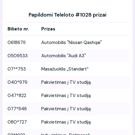
Papildomi Teleloto #1028 prizai
Bilieto nr.
Prizas
0618679
Automobilis "Nissan Qashqai"
0509533
Automobilis "Audi A3"
07**753
Masažuoklis „Standart“
040*979
Pakvietimas į TV studiją
047*822
Pakvietimas į TV studiją
077*946
Pakvietimas į TV studiją
080*727
Pakvietimas į TV studiją