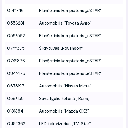
014*746
Planšetinis kompiuteris „eSTAR“
0556281
Automobilis "Toyota Aygo"
059*592
Planšetinis kompiuteris „eSTAR“
07**375
Šildytuvas „Rovanson“
074*876
Planšetinis kompiuteris „eSTAR“
084*475
Planšetinis kompiuteris „eSTAR“
0678197
Automobilis "Nissan Micra"
058*159
Savaitgalio kelionė į Romą
0181384
Automobilis "Mazda CX3"
048*363
LED televizorius „TV-Star“