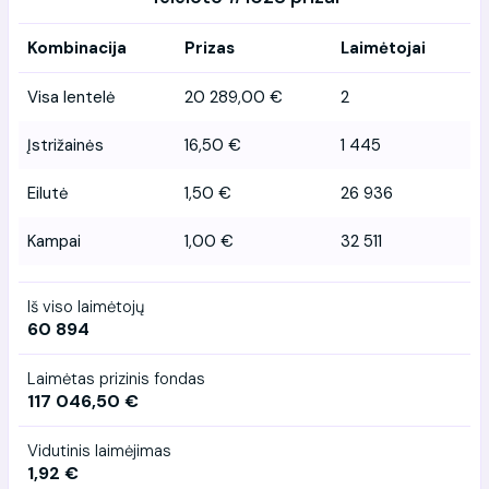
Kombinacija
Prizas
Laimėtojai
Visa lentelė
20 289,00 €
2
Įstrižainės
16,50 €
1 445
Eilutė
1,50 €
26 936
Kampai
1,00 €
32 511
Iš viso laimėtojų
60 894
Laimėtas prizinis fondas
117 046,50 €
Vidutinis laimėjimas
1,92 €