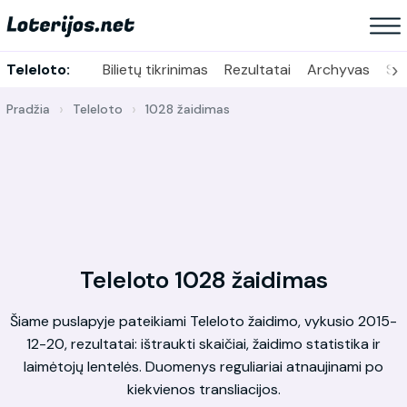
›
Teleloto:
Bilietų tikrinimas
Rezultatai
Archyvas
Sta
Pradžia
Teleloto
1028 žaidimas
Teleloto 1028 žaidimas
Šiame puslapyje pateikiami Teleloto žaidimo, vykusio 2015-
12-20, rezultatai: ištraukti skaičiai, žaidimo statistika ir
laimėtojų lentelės. Duomenys reguliariai atnaujinami po
kiekvienos transliacijos.