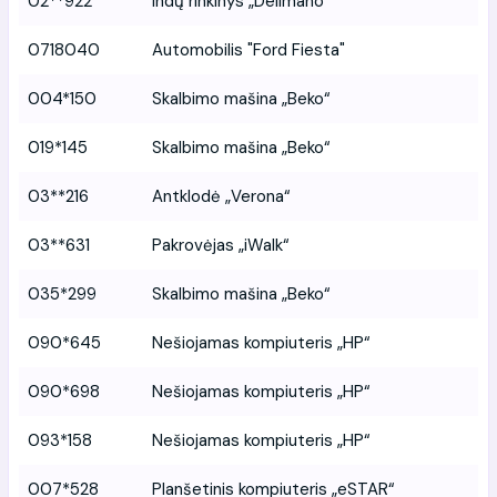
02**922
Indų rinkinys „Delimano“
0718040
Automobilis "Ford Fiesta"
004*150
Skalbimo mašina „Beko“
019*145
Skalbimo mašina „Beko“
03**216
Antklodė „Verona“
03**631
Pakrovėjas „iWalk“
035*299
Skalbimo mašina „Beko“
090*645
Nešiojamas kompiuteris „HP“
090*698
Nešiojamas kompiuteris „HP“
093*158
Nešiojamas kompiuteris „HP“
007*528
Planšetinis kompiuteris „eSTAR“