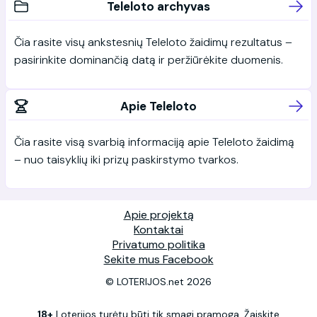
Teleloto archyvas
Čia rasite visų ankstesnių Teleloto žaidimų rezultatus –
pasirinkite dominančią datą ir peržiūrėkite duomenis.
Apie Teleloto
Čia rasite visą svarbią informaciją apie Teleloto žaidimą
– nuo taisyklių iki prizų paskirstymo tvarkos.
Apie projektą
Kontaktai
Privatumo politika
Sekite mus Facebook
© LOTERIJOS.net 2026
18+
Loterijos turėtų būti tik smagi pramoga. Žaiskite