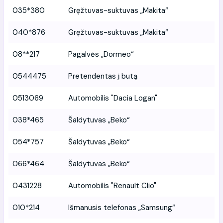
035*380
Gręžtuvas-suktuvas „Makita“
040*876
Gręžtuvas-suktuvas „Makita“
08**217
Pagalvės „Dormeo“
0544475
Pretendentas į butą
0513069
Automobilis "Dacia Logan"
038*465
Šaldytuvas „Beko“
054*757
Šaldytuvas „Beko“
066*464
Šaldytuvas „Beko“
0431228
Automobilis "Renault Clio"
010*214
Išmanusis telefonas „Samsung“