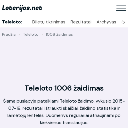
›
Teleloto:
Bilietų tikrinimas
Rezultatai
Archyvas
Sta
Pradžia
Teleloto
1006 žaidimas
Teleloto 1006 žaidimas
Šiame puslapyje pateikiami Teleloto žaidimo, vykusio 2015-
07-19, rezultatai: ištraukti skaičiai, žaidimo statistika ir
laimėtojų lentelės. Duomenys reguliariai atnaujinami po
kiekvienos transliacijos.