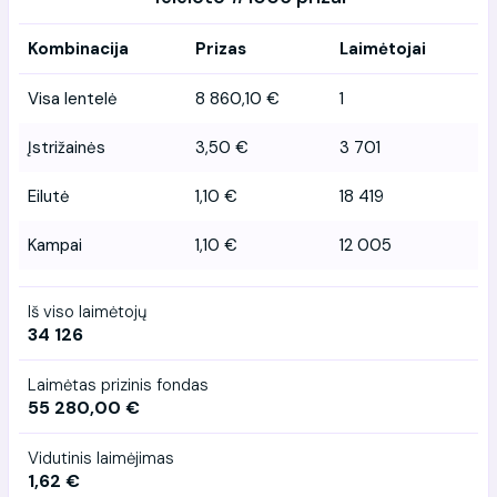
Kombinacija
Prizas
Laimėtojai
Visa lentelė
8 860,10 €
1
Įstrižainės
3,50 €
3 701
Eilutė
1,10 €
18 419
Kampai
1,10 €
12 005
Iš viso laimėtojų
34 126
Laimėtas prizinis fondas
55 280,00 €
Vidutinis laimėjimas
1,62 €