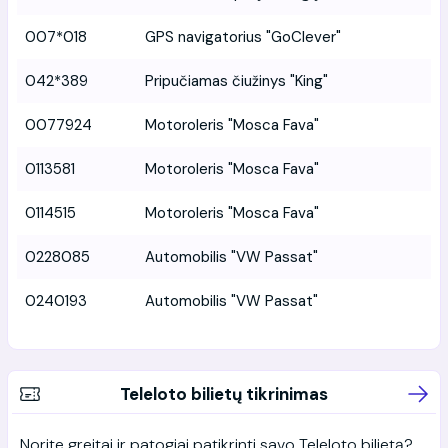
007*018
GPS navigatorius "GoClever"
042*389
Pripučiamas čiužinys "King"
0077924
Motoroleris "Mosca Fava"
0113581
Motoroleris "Mosca Fava"
0114515
Motoroleris "Mosca Fava"
0228085
Automobilis "VW Passat"
0240193
Automobilis "VW Passat"
Teleloto bilietų tikrinimas
Norite greitai ir patogiai patikrinti savo Teleloto bilietą?