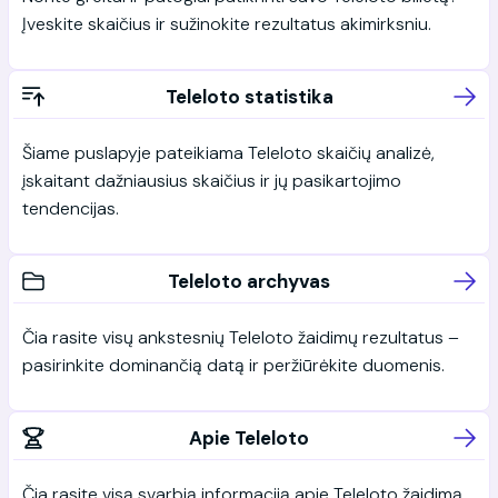
Įveskite skaičius ir sužinokite rezultatus akimirksniu.
Teleloto statistika
Šiame puslapyje pateikiama Teleloto skaičių analizė,
įskaitant dažniausius skaičius ir jų pasikartojimo
tendencijas.
Teleloto archyvas
Čia rasite visų ankstesnių Teleloto žaidimų rezultatus –
pasirinkite dominančią datą ir peržiūrėkite duomenis.
Apie Teleloto
Čia rasite visą svarbią informaciją apie Teleloto žaidimą