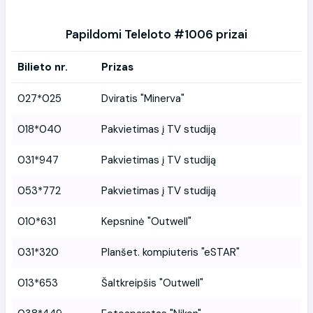
Papildomi Teleloto #1006 prizai
Bilieto nr.
Prizas
027*025
Dviratis "Minerva"
018*040
Pakvietimas į TV studiją
031*947
Pakvietimas į TV studiją
053*772
Pakvietimas į TV studiją
010*631
Kepsninė "Outwell"
031*320
Planšet. kompiuteris "eSTAR"
013*653
Šaltkreipšis "Outwell"