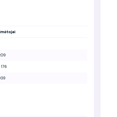
imėtojai
209
 176
939