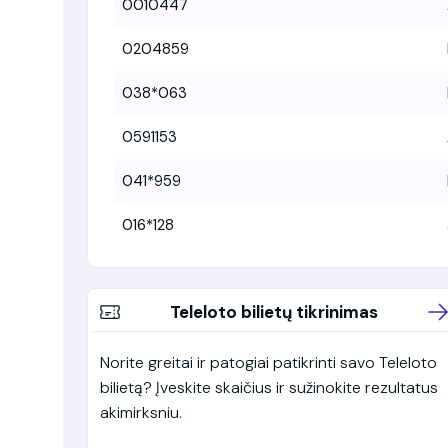
0010447
0204859
038*063
0591153
041*959
016*128
Teleloto bilietų tikrinimas
Norite greitai ir patogiai patikrinti savo Teleloto
bilietą? Įveskite skaičius ir sužinokite rezultatus
akimirksniu.