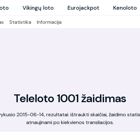
loto
Vikingų loto
Eurojackpot
Kenoloto
as
Statistika
Informacija
Teleloto 1001 žaidimas
kusio 2015-06-14, rezultatai: ištraukti skaičiai, žaidimo statis
atnaujinami po kiekvienos transliacijos.