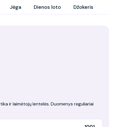
Jėga
Dienos loto
Džokeris
tika ir laimėtojų lentelės. Duomenys reguliariai
1001