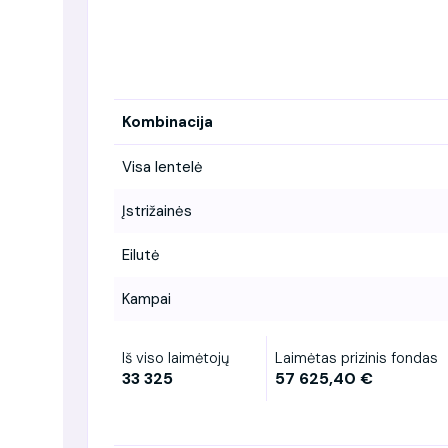
Kombinacija
Visa lentelė
Įstrižainės
Eilutė
Kampai
Iš viso laimėtojų
Laimėtas prizinis fondas
33 325
57 625,40 €