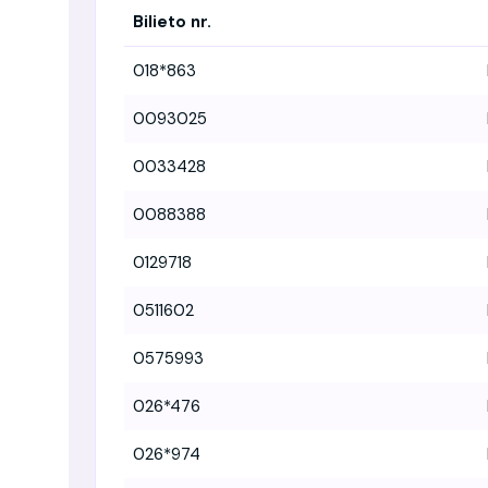
Bilieto nr.
018*863
0093025
0033428
0088388
0129718
0511602
0575993
026*476
026*974