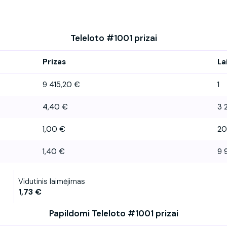
Teleloto #1001 prizai
Prizas
La
9 415,20 €
1
4,40 €
3 
1,00 €
20
1,40 €
9 
Vidutinis laimėjimas
1,73 €
Papildomi Teleloto #1001 prizai