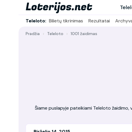
Tele
Teleloto:
Bilietų tikrinimas
Rezultatai
Archyv
Pradžia
Teleloto
1001 žaidimas
Šiame puslapyje pateikiami Teleloto žaidimo, vy
Birželio 14, 2015