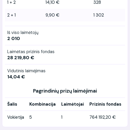
1 + 2
14,10 €
328
2 + 1
9,90 €
1 302
Iš viso laimėtojų
2 010
Laimėtas prizinis fondas
28 219,80 €
Vidutinis laimėjimas
14,04 €
Pagrindinių prizų laimėjimai
Šalis
Kombinacija
Laimėtojai
Prizinis fondas
Vokietija
5
1
764 192,20 €