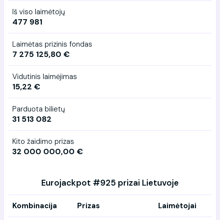
Iš viso laimėtojų
477 981
Laimėtas prizinis fondas
7 275 125,80 €
Vidutinis laimėjimas
15,22 €
Parduota bilietų
31 513 082
Kito žaidimo prizas
32 000 000,00 €
Eurojackpot #925 prizai Lietuvoje
Kombinacija
Prizas
Laimėtojai