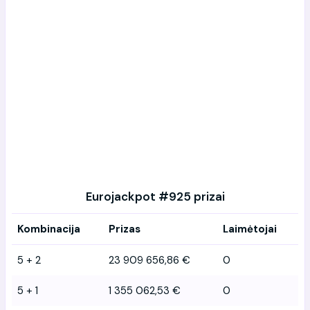
Eurojackpot #925 prizai
Kombinacija
Prizas
Laimėtojai
5 + 2
23 909 656,86 €
0
5 + 1
1 355 062,53 €
0