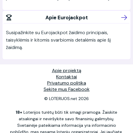
Apie Eurojackpot
Susipažinkite su Eurojackpot žaidimo principais,
taisyklėmis ir kitomis svarbiomis detalėmis apie šį
žaidimą.
Apie projektą
Kontaktai
Privatumo politika
Sekite mus Facebook
© LOTERIJOS.net 2026
18+
Loterijos turėtų būti tik smagi pramoga. Žaiskite
atsakingai ir neviršykite savo finansinių galimybių.
Svetainėje pateikiama informacija yra informacinio
pobūdžio, mes nesame loterijų organizatoriai. Jei jaučiate,