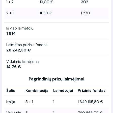
1 + 2
13,00 €
302
2 + 1
11,00 €
1 270
Iš viso laimėtojų
1 914
Laimėtas prizinis fondas
28 242,30 €
Vidutinis laimėjimas
14,76 €
Pagrindinių prizų laimėjimai
Šalis
Kombinacija
Laimėtojai
Prizinis fondas
Italija
5 + 1
1
1 349 165,80 €