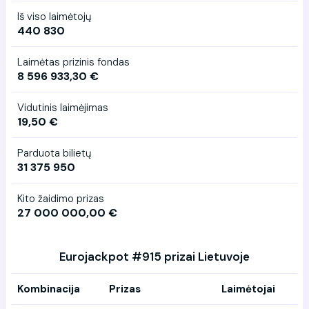
Iš viso laimėtojų
440 830
Laimėtas prizinis fondas
8 596 933,30 €
Vidutinis laimėjimas
19,50 €
Parduota bilietų
31 375 950
Kito žaidimo prizas
27 000 000,00 €
Eurojackpot #915 prizai Lietuvoje
Kombinacija
Prizas
Laimėtojai