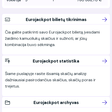
Vokietija
5
1
760 866,70 €
Eurojackpot bilietų tikrinimas
Čia galite patikrinti savo Eurojackpot bilietą įvesdami
žaidimo kamuoliukų skaičius ir sužinoti, ar jūsų
kombinacija buvo sėkminga.
Eurojackpot statistika
Šiame puslapyje rasite išsamią skaičių analizę:
dažniausiai pasirodančius skaičius, skaičių poras ir
trejetus.
Eurojackpot archyvas