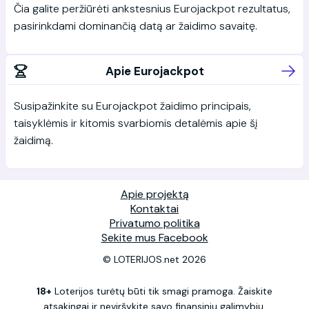
Čia galite peržiūrėti ankstesnius Eurojackpot rezultatus,
pasirinkdami dominančią datą ar žaidimo savaitę.
Apie Eurojackpot
Susipažinkite su Eurojackpot žaidimo principais,
taisyklėmis ir kitomis svarbiomis detalėmis apie šį
žaidimą.
Apie projektą
Kontaktai
Privatumo politika
Sekite mus Facebook
© LOTERIJOS.net 2026
18+
Loterijos turėtų būti tik smagi pramoga. Žaiskite
atsakingai ir neviršykite savo finansinių galimybių.