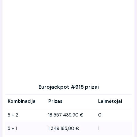
Eurojackpot #915 prizai
Kombinacija
Prizas
Laimėtojai
5 + 2
18 557 439,90 €
0
5 + 1
1 349 165,80 €
1